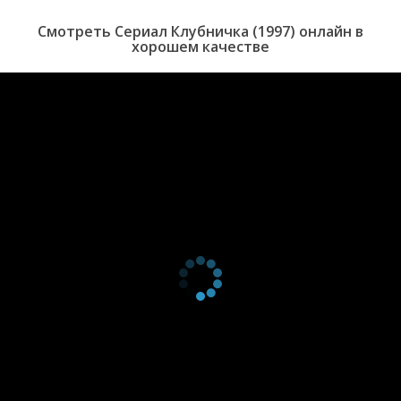
серия
снов
1 сезон 168
Романтическое
Смотреть Сериал Клубничка (1997) онлайн в
серия
приключение
хорошем качестве
1 сезон 167
Сватовство
серия
1 сезон 166
Кто украл
серия
пирожки
1 сезон 165
Не судьба
серия
1 сезон 164
Вечер при
серия
свечах
1 сезон 163
Старомодный
серия
роман
1 сезон 162
Железная воля
серия
1 сезон 161
Муки
серия
творчества
1 сезон 160
Похищенный
серия
1 сезон 159
Поэтесса
серия
1 сезон 158
Кто есть кто?
серия
1 сезон 157
Шантажисты