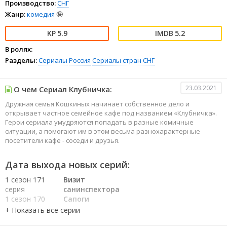
Производство:
СНГ
Жанр:
комедия
🤪
5.9
5.2
В ролях:
Разделы:
Сериалы
Россия
Сериалы стран СНГ
23.03.2021
О чем Сериал Клубничка:
Дружная семья Кошкиных начинает собственное дело и
открывает частное семейное кафе под названием «Клубничка».
Герои сериала умудряются попадать в разные комичные
ситуации, а помогают им в этом весьма разнохарактерные
посетители кафе - соседи и друзья.
Дата выхода новых серий:
1 сезон 171
Визит
серия
санинспектора
1 сезон 170
Сапоги
серия
1 сезон 169
Толковательница