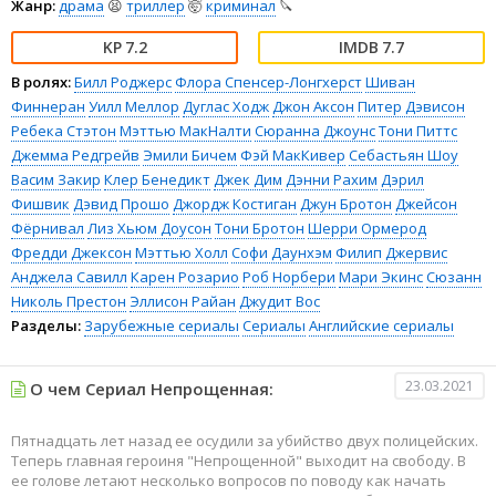
Жанр:
драма
😫
триллер
🤯
криминал
🔪
7.2
7.7
В ролях:
Билл Роджерс
Флора Спенсер-Лонгхерст
Шиван
Финнеран
Уилл Меллор
Дуглас Ходж
Джон Аксон
Питер Дэвисон
Ребека Стэтон
Мэттью МакНалти
Сюранна Джоунс
Тони Питтс
Джемма Редгрейв
Эмили Бичем
Фэй МакКивер
Себастьян Шоу
Васим Закир
Клер Бенедикт
Джек Дим
Дэнни Рахим
Дэрил
Фишвик
Дэвид Прошо
Джордж Костиган
Джун Бротон
Джейсон
Фёрнивал
Лиз Хьюм Доусон
Тони Бротон
Шерри Ормерод
Фредди Джексон
Мэттью Холл
Софи Даунхэм
Филип Джервис
Анджела Савилл
Карен Розарио
Роб Норбери
Мари Экинс
Сюзанн
Николь Престон
Эллисон Райан
Джудит Вос
Разделы:
Зарубежные сериалы
Сериалы
Английские сериалы
23.03.2021
О чем Сериал Непрощенная:
Пятнадцать лет назад ее осудили за убийство двух полицейских.
Теперь главная героиня "Непрощенной" выходит на свободу. В
ее голове летают несколько вопросов по поводу как начать