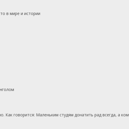
то в мире и истории
онголом
о. Как говорится: Маленьким студям донатить рад всегда, а ком