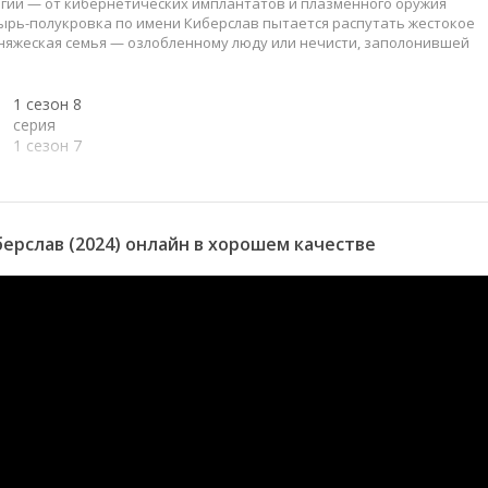
огии — от кибернетических имплантатов и плазменного оружия
тырь-полукровка по имени Киберслав пытается распутать жестокое
княжеская семья — озлобленному люду или нечисти, заполонившей
1 сезон 8
серия
1 сезон 7
серия
1 сезон 6
серия
1 сезон 5
ерслав (2024) онлайн в хорошем качестве
серия
1 сезон 4
Золотая рыбка
30 декабря
серия
2025
1 сезон 3
Серый волк
30 декабря
серия
2025
1 сезон 2
Морозко
30 декабря
серия
2025
1 сезон 1
Спящая
31 декабря
серия
красавица
2024