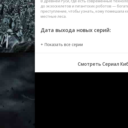
В Древней Руси, где есть современные технол
до экзоскелетов и гигантских роботов — бога
преступление, чтобы узнать, кому помешала 
местные леса.
Дата выхода новых серий:
Смотреть Сериал Киб