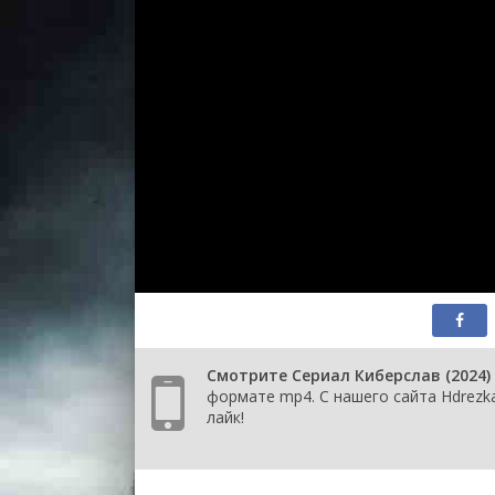
Смотрите Сериал Киберслав (2024)
формате mp4. С нашего сайта Hdrezka
лайк!