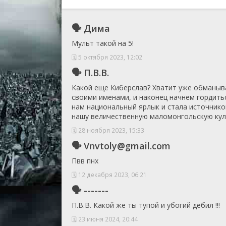
🗣 Дима
Мульт такой на 5!
🗓 5 октября 2023, 12:02
🗣 П.В.В.
Какой еще Киберслав? Хватит уже обманыват
своими именами, и наконец начнем гордить
нам национальный ярлык и стала источником
нашу величественную маломонгольскую куль
🗓 28 ноября 2023, 15:33
🗣 Vnvtoly@gmail.com
Пвв пнх
🗓 12 декабря 2023, 06:21
🗣 -------
П.В.В. Какой же ты тупой и убогий дебил !!!
🗓 23 июня 2024, 20:44