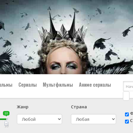
ильмы
Сериалы
Мультфильмы
Аниме сериалы
Жанр
Страна
е
📔 Биография
😎 Боевик
Ф
10
н
👨‍✈️ Военный
🕵️‍♂️ Детектив
С
й
📑 Документальный
😫 Драма
10