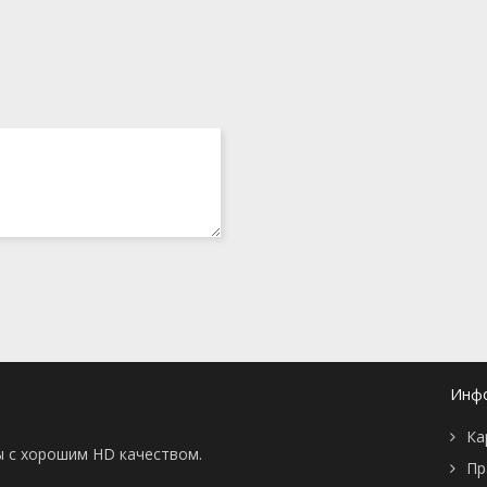
Инф
Ка
ы с хорошим HD качеством.
Пр