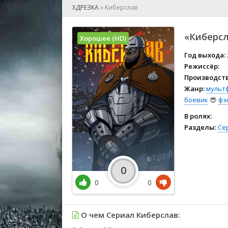
🎲 Игра
ХДРЕЗКА
»
Киберслав
🎙 Концерт
👫 Мелод
«Киберсл
Хорошее (HD)
🕺 Мюзик
👨‍💻 Реал
Год выхода:
Режиссёр:
🎤 Ток-шо
Производств
🧙‍♀️ Фант
Жанр:
мульт
🏅 Церем
боевик
😎
фэ
В ролях:
Разделы:
Се
0
0
0
О чем Сериал Киберслав: