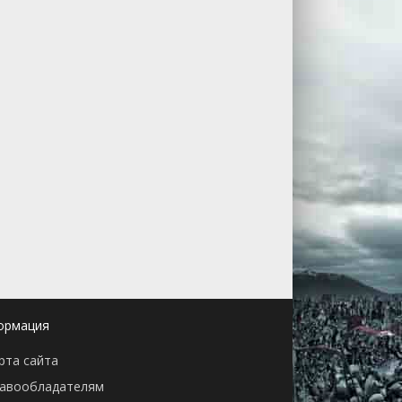
ормация
рта сайта
авообладателям