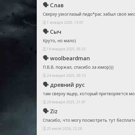
🗣 Слав
Сверху узкоглазый пидо*рас забыл своë мес
🗓 1 января 2025, 13:07
🗣 Сыч
Круто, но мало)
🗓 19 января 2025, 05:23
🗣 woolbeardman
П.В.В. поржал, спасибо за юмор)))
🗓 24 января 2025, 05:10
🗣 древний рус
там сверху ящер, который притворяется м
🗓 29 января 2025, 21:47
🗣 Ziz
Спасибо, что могу посмотреть тут бесплатн
🗓 25 июля 2026, 22:28