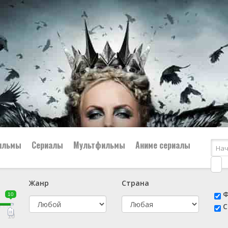
ильмы
Сериалы
Мультфильмы
Аниме сериалы
Жанр
Страна
е
📔 Биография
😎 Боевик
Ф
10
н
👨‍✈️ Военный
🕵️‍♂️ Детектив
С
й
📑 Документальный
😫 Драма
10