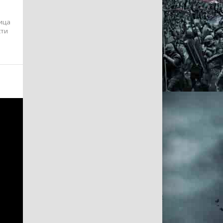
ница
сти