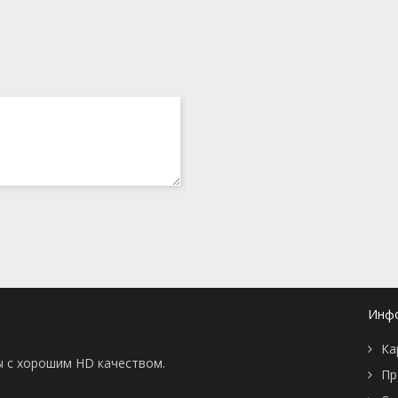
Инф
Ка
ы с хорошим HD качеством.
Пр