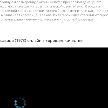
окойную и размеренную жизнь, живет в прекрасном доме, у него
рошо, но рутина для натуры поэтической мучительна... Отсюда и
 по ночной дороге среди валлонских болот изменит все. Как послан
 молчаливая красавица. В ее объятиях герой ищет спасения от серо
 стремительно и неумолимо несет его к тягостной развязке.
авица (1973) онлайн в хорошем качестве