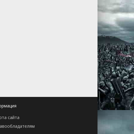
ормация
рта сайта
авообладателям