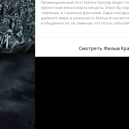
Провинциальный поэт Матье Грегуар ведет сп
прелестная жена и взрослая дочь. И все бы хо
томление, и странные фантазии. Одна поездка
далекого мира, в реальность Матье вторгается
и обыденности, не замечая, что поток событий
Смотреть Фильм Крас