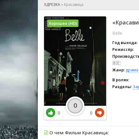
🎲 Игра
ХДРЕЗКА
»
Красавица
🎙 Концерт
👫 Мелод
«Красави
Хорошее (HD)
🕺 Мюзик
Belle
👨‍💻 Реал
🎤 Ток-шо
Год выхода:
🧙‍♀️ Фант
Режиссёр:
Производств
🏅 Церем
🇧🇪
Жанр:
драма
В ролях:
Разделы:
За
0
0
0
О чем Фильм Красавица: