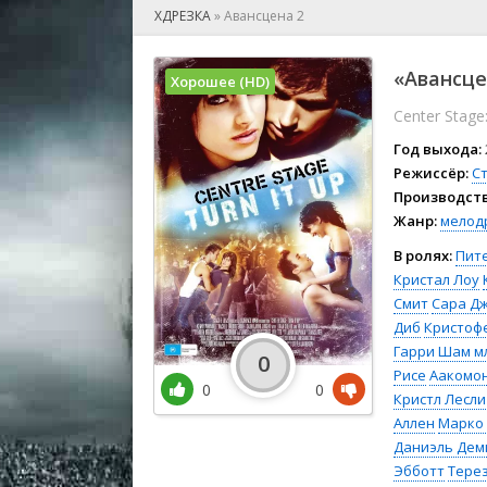
🎲 Игра
ХДРЕЗКА
»
Авансцена 2
🎙 Концерт
👫 Мелод
«Авансцен
Хорошее (HD)
🕺 Мюзик
Center Stage:
👨‍💻 Реал
🎤 Ток-шо
Год выхода:
🧙‍♀️ Фант
Режиссёр:
С
Производств
🏅 Церем
Жанр:
мелод
В ролях:
Пит
Кристал Лоу
Смит
Сара Д
Диб
Кристоф
Гарри Шам мл
0
Рисе
Аакомо
0
0
Кристл Лесли
Аллен
Марко
Даниэль Дем
Эбботт
Тере