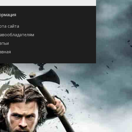
ормация
рта сайта
авообладателям
атьи
авная