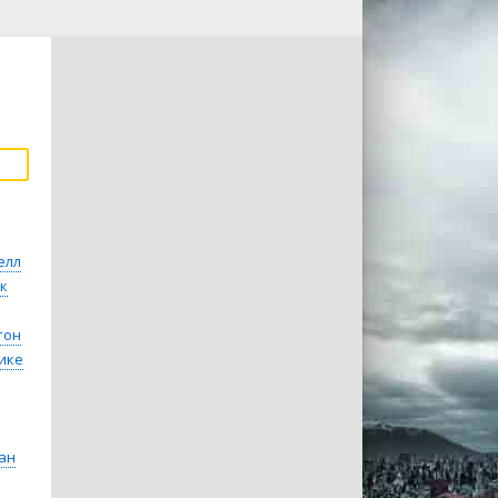
елл
к
тон
ике
ан