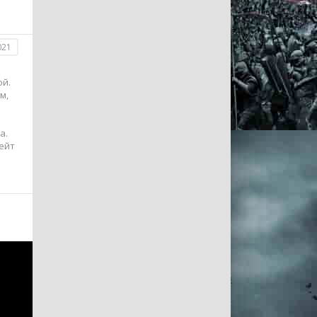
021
ой.
м,
а.
ейт