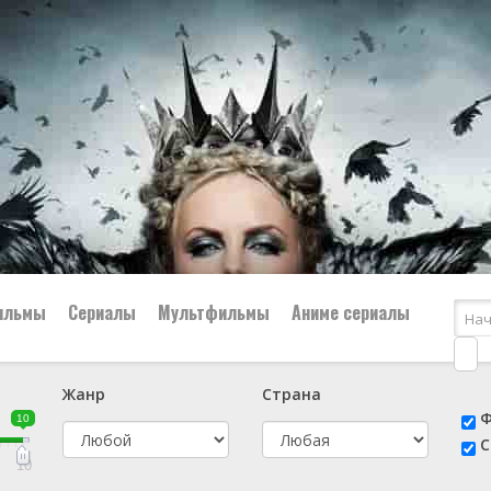
ильмы
Сериалы
Мультфильмы
Аниме сериалы
Жанр
Страна
е
📔 Биография
😎 Боевик
Ф
10
н
👨‍✈️ Военный
🕵️‍♂️ Детектив
С
й
📑 Документальный
😫 Драма
10