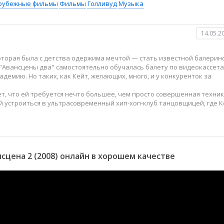
рубежные фильмы
Фильмы
Голливуд
Музыка
14.05.2
которая была с детства одержима мечтой — стать известной балерин
 "Авансцены два" самостоятельно обучалась балету по видеокассета
емию. Но таких, как Кейт, желающих, много, и у конкуренток за
ет, что ей требуется нечто большее, чем просто совершенная техник
й устроиться в ультрасовременный хип-хоп-клуб танцовщицей, где К
цена 2 (2008) онлайн в хорошем качестве