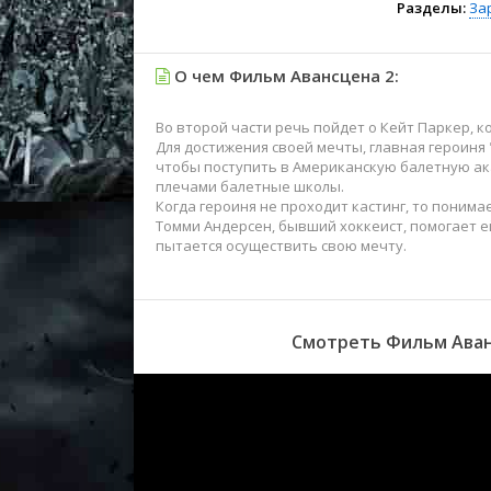
Разделы:
За
О чем Фильм Авансцена 2:
Во второй части речь пойдет о Кейт Паркер, 
Для достижения своей мечты, главная героиня
чтобы поступить в Американскую балетную акад
плечами балетные школы.
Когда героиня не проходит кастинг, то понима
Томми Андерсен, бывший хоккеист, помогает е
пытается осуществить свою мечту.
Смотреть Фильм Аванс