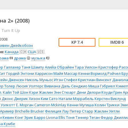
📖 История
🤪 Комедия
🎥 Короткометражка
🔪 Криминал
рама
🎼 Музыка
🧚‍♀️ Мультфильм
а 2» (2008)
л
👨‍💼 Новости
🎒 Приключения
 Turn It Up
ьное тв
👨‍👩‍👧‍👦 Семейный
⚽ Спорт
у
🤯 Триллер
😱 Ужасы
2008
7.4
6
астика
🤠 Фильм-нуар
🧝‍♂️ Фэнтези
тивен Джейкобсон
о:
Канада
🇨🇦
США
🇺🇸
ония
рама
👫
драма
😫
музыка
🎼
ер Галлахер
Таня Шампу
Алийа О’Брайен
Тара Уилсон
Кристофер Расс
Кит Гордей
Энтони Харрисон
Майя Массар
Кенни Вормолд
Рэйчел Бру
жейн Дженсен
Николь Муньос
Итэн Стифел
Кристиан Винсент
Даниэла
ер Толер
Люсия Уолтерс
Вивиана Даль Сенджио
Миша Гэбриел Хэмил
.
Кайл Той
Шон Кэри
Жаклин Энн Стюарт
Дени Делори
Коуди Грин
Ар
н Джонс
Джерик Хизон
Ким Сато
Натали Мэррабель
Керстен Виклунд
Уэлкотт Е. Морган
Cameron Mckinlay
Кенни Мугиша
Колин Трикки
Эми
 Аример
Brichelle Brucker
Фелиция Лау
Питер Старр
Жаклин Уитли
и
Кевин Конг
Эрик Барро
Livona Ellis
Тоня Тэннер
Теган Федор
Джилли
за Кумбе