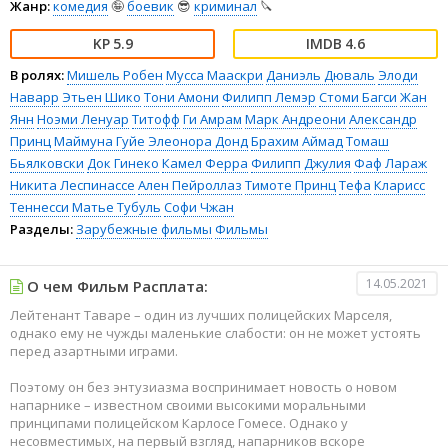
Жанр:
комедия
🤪
боевик
😎
криминал
🔪
5.9
4.6
В ролях:
Мишель Робен
Мусса Мааскри
Даниэль Дюваль
Элоди
Наварр
Этьен Шико
Тони Амони
Филипп Лемэр
Стоми Багси
Жан
Янн
Ноэми Ленуар
Титофф
Ги Амрам
Марк Андреони
Александр
Принц
Маймуна Гуйе
Элеонора Донд
Брахим Аймад
Томаш
Бьялковски
Док Гинеко
Камел Ферра
Филипп Джулия
Фаф Лараж
Никита Леспинассе
Ален Пейроллаз
Тимоте Принц
Тефа
Кларисс
Теннесси
Матье Тубуль
Софи Чжан
Разделы:
Зарубежные фильмы
Фильмы
14.05.2021
О чем Фильм Расплата:
Лейтенант Таваре – один из лучших полицейских Марселя,
однако ему не чужды маленькие слабости: он не может устоять
перед азартными играми.
Поэтому он без энтузиазма воспринимает новость о новом
напарнике – известном своими высокими моральными
принципами полицейском Карлосе Гомесе. Однако у
несовместимых, на первый взгляд, напарников вскоре