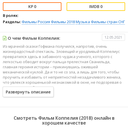
0
0
В ролях:
Разделы:
Фильмы
Россия
Фильмы 2018
Музыка
Фильмы стран СНГ
12.05.2021
О чем Фильм Коппелия:
Из мрачной сказки Гофмана получился, напротив, очень
жизнерадостный спектакль. Зловещий и уродливый Коппелиус
превратился здесь в забавного чудака ученого, которого с
легкостью обводит вокруг пальца прелестная Сванильда,
главная героиня истории – прикинувшись ожившей
механической куклой. Да и то не со зла, а лишь для того, чтобы
проучить и избавить от неприятностей незадачливого жениха,
что увлекся хорошенькой незнакомкой в окне, не подозревая о
ее механической природе.
Развернуть описание
Как и положено в романтической комедии, для влюбленных все
закончится хорошо, но по дороге к счастливому финалу будет
много красивых лирических и озорных танцев, смеха и
розыгрышей. «Коппелия», которую так и хочется назвать
Смотреть Фильм Коппелия (2018) онлайн в
«изящной вещицей», нравится и взрослым, и юным зрителям,
хорошем качестве
которые, вне всяких сомнений, оценят изобретательность