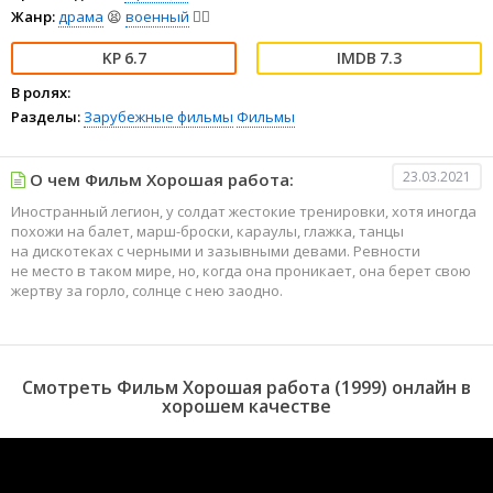
Жанр:
драма
😫
военный
👨‍✈️
6.7
7.3
В ролях:
Разделы:
Зарубежные фильмы
Фильмы
23.03.2021
О чем Фильм Хорошая работа:
Иностранный легион, у солдат жестокие тренировки, хотя иногда
похожи на балет, марш-броски, караулы, глажка, танцы
на дискотеках с черными и зазывными девами. Ревности
не место в таком мире, но, когда она проникает, она берет свою
жертву за горло, солнце с нею заодно.
Смотреть Фильм Хорошая работа (1999) онлайн в
хорошем качестве