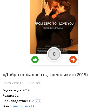
0
0
0
«Добро пожаловать, грешники» (2019)
From Zero to I Love You
Год выхода:
2019
Режиссёр:
Производство:
США
🇺🇸
Жанр:
мелодрама
👫