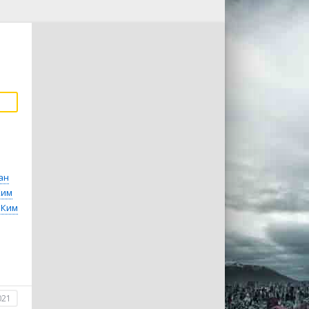
ан
Ким
Ким
021