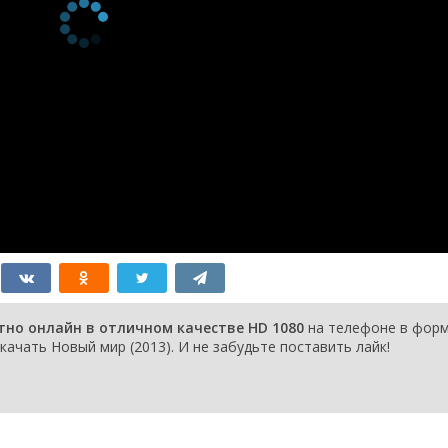
тно онлайн в отличном качестве HD 1080
на телефоне в фор
качать Новый мир (2013). И не забудьте поставить лайк!