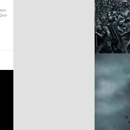
дах.
Джа-