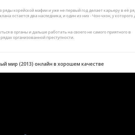
 ряды корейской мафии и уже не первый год делает карьеру в её ря
лана остается два наследника, и один из них - Чон-чхон, у которого 
ться в органы и дальше работать на своего не самого приятного в
 рядах организованной преступности.
й мир (2013) онлайн в хорошем качестве