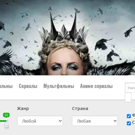
ильмы
Сериалы
Мультфильмы
Аниме сериалы
Жанр
Страна
е
📔 Биография
😎 Боевик
Ф
10
н
👨‍✈️ Военный
🕵️‍♂️ Детектив
С
й
📑 Документальный
😫 Драма
10