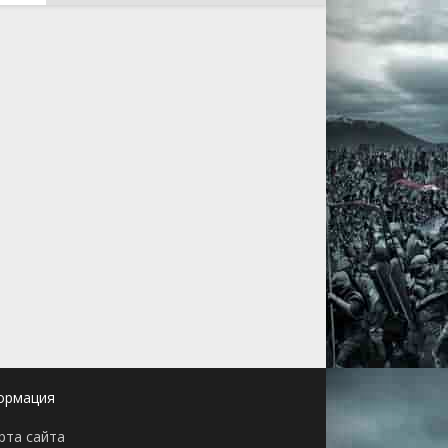
ормация
рта сайта