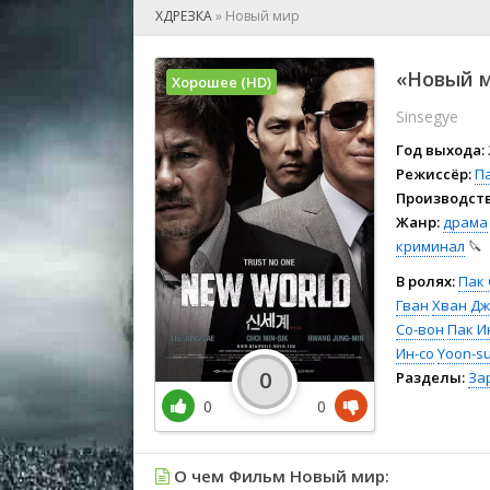
🎲 Игра
ХДРЕЗКА
»
Новый мир
🎙 Концерт
👫 Мелод
«Новый м
Хорошее (HD)
🕺 Мюзик
Sinsegye
👨‍💻 Реал
🎤 Ток-шо
Год выхода:
🧙‍♀️ Фант
Режиссёр:
П
Производств
🏅 Церем
Жанр:
драма
криминал
🔪
В ролях:
Пак 
Гван
Хван Дж
Со-вон
Пак И
Ин-со
Yoon-s
0
Разделы:
За
0
0
О чем Фильм Новый мир: