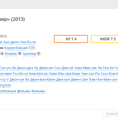
📖 История
🤪 Комедия
🎥 Короткометражка
🔪 Криминал
рама
🎼 Музыка
🧚‍♀️ Мультфильм
ир» (2013)
л
👨‍💼 Новости
🎒 Приключения
ьное тв
👨‍👩‍👧‍👦 Семейный
⚽ Спорт
у
🤯 Триллер
😱 Ужасы
2013
7.4
7.5
астика
🤠 Фильм-нуар
🧝‍♂️ Фэнтези
ак Хун-джон
Чон Ён-ги
о:
Корея Южная
🇰🇷
ония
😫
боевик
😎
триллер
🤯
Сон-ун
Ли Джон-джэ
Чу Джин-мо
Сон Джи-хё
Чхве Мин-сик
Ли Гён-ён
Ч
он-мин
Тхэ Ин-хо
Ким Бён-ок
Чхве Иль-хва
Квак Чин-сок
Рю Сын-бом
н-су
У Джон-гук
Ён Джун-вон
Квон Джи-хун
Джин-Санг Хэм
Чон Мин-сон
ung Kim
рубежные фильмы
Фильмы
23.03.2