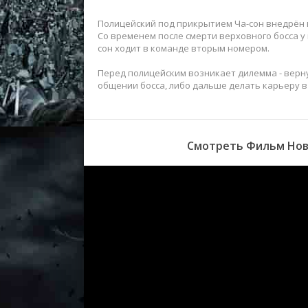
Полицейский под прикрытием Ча-сон внедрён в
Со временем после смерти верховного босса у к
сон ходит в команде вторым номером.
Перед полицейским возникает дилемма - верну
общении босса, либо дальше делать карьеру в
Смотреть Фильм Новы