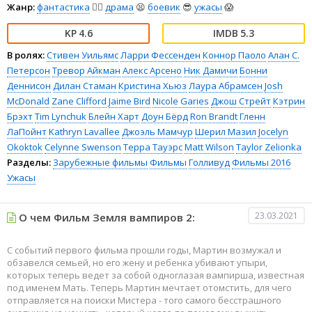
Жанр:
фантастика
🧙‍♀️
драма
😫
боевик
😎
ужасы
😱
4.6
5.3
В ролях:
Стивен Уильямс
Ларри Фессенден
Коннор Паоло
Алан С.
Петерсон
Тревор Айкман
Алекс Арсено
Ник Дамичи
Бонни
Деннисон
Дилан Стаман
Кристина Хьюз
Лаура Абрамсен
Josh
McDonald
Zane Clifford
Jaime Bird
Nicole Garies
Джош Стрейт
Кэтрин
Брэхт
Tim Lynchuk
Блейн Харт
Доун Бёрд
Ron Brandt
Гленн
ЛаПойнт
Kathryn Lavallee
Джоэль Мамчур
Шерил Мазил
Jocelyn
Okoktok
Celynne Swenson
Терра Тауэрс
Matt Wilson
Taylor Zelionka
Разделы:
Зарубежные фильмы
Фильмы
Голливуд
Фильмы 2016
Ужасы
23.03.2021
О чем Фильм Земля вампиров 2:
С событий первого фильма прошли годы, Мартин возмужал и
обзавелся семьей, но его жену и ребенка убивают упыри,
которых теперь ведет за собой одноглазая вампирша, известная
под именем Мать. Теперь Мартин мечтает отомстить, для чего
отправляется на поиски Мистера - того самого бесстрашного