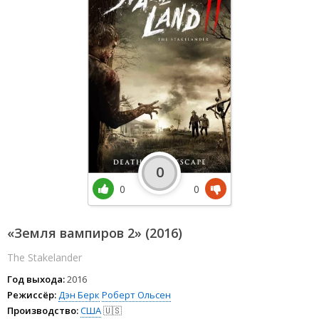
0
0
0
«Земля вампиров 2» (2016)
The Stakelander
Год выхода:
2016
Режиссёр:
Дэн Берк
Роберт Ольсен
Производство:
США
🇺🇸