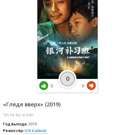
0
0
0
«Глядя вверх» (2019)
Yin he bu xi ban
Год выхода:
2019
Режиссёр:
Юй Баймэй