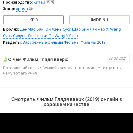
Производство:
Китай
🇨🇳
Жанр:
драма
😫
0
6.1
В ролях:
Ден Чао
Бай Юй
Жэнь Суси
Шао Бин
Лян Чао
Xi Wang
Сунь Силунь
Ли Цзяньи
Ge Wang
У Яхэн
Разделы:
Зарубежные фильмы
Фильмы
Фильмы 2019
23.03.2021
О чем Фильм Глядя вверх:
Потерявший связь с Землей космонавт вспоминает отца и то,
чему тот его учил.
Смотреть Фильм Глядя вверх (2019) онлайн в
хорошем качестве