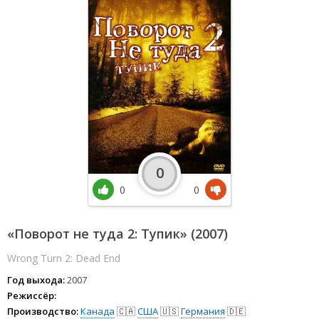
0
0
0
«Поворот не туда 2: Тупик» (2007)
Wrong Turn 2: Dead End
Год выхода:
2007
Режиссёр:
Производство:
Канада
🇨🇦
США
🇺🇸
Германия
🇩🇪