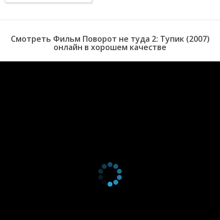
кровопролитий, по отношению к своим жертвам. В итоге,
обычный телепроект превратился в настоящую игру на
выживание.
Смотреть Фильм Поворот не туда 2: Тупик (2007)
онлайн в хорошем качестве