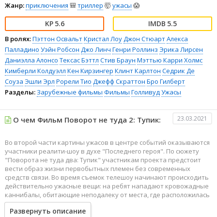
Жанр:
приключения
🎒
триллер
🤯
ужасы
😱
5.6
5.5
В ролях:
Пэттон Освальт
Кристал Лоу
Джон Стюарт
Алекса
Палладино
Уэйн Робсон
Джо Линч
Генри Роллинз
Эрика Лирсен
Даниэлла Алонсо
Тексас Бэттл
Стив Браун
Мэттью Карри Холмс
Кимберли Колдуэлл
Кен Кирзингер
Клинт Карлтон
Седрик Де
Соуза
Эшли Эрл
Рорели Тио
Джефф Скраттон
Бро Гилберт
Разделы:
Зарубежные фильмы
Фильмы
Голливуд
Ужасы
23.03.2021
О чем Фильм Поворот не туда 2: Тупик:
Во второй части картины ужасов в центре событий оказываются
участники реалити-шоу в духе "Последнего героя". По сюжету
"Поворота не туда два: Тупик" участникам проекта предстоит
вести образ жизни первобытных племен без современных
средств связи. Во время съемок телешоу начинают происходить
действительно ужасные вещи: на ребят нападают кровожадные
каннибалы, обитающие неподалеку от места, где расположилась
съемочная группа.
Развернуть описание
Людоеды используют самые извращенные способы