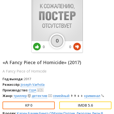
0
0
0
«A Fancy Piece of Homicide» (2017)
A Fancy Piece of Homicide
Год выхода:
2017
Режиссёр:
Joseph Varhola
Производство:
США
🇺🇸
Жанр:
триллер
🤯
детектив
🕵️‍♂️
семейный
👨‍👩‍👧‍👦
криминал
🔪
0
5.6
В ролях:
Карен Баумм
Бинго О’Мэлли
Патрик Джордан
Джон В.