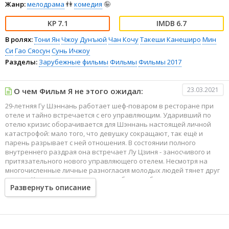
Жанр:
мелодрама
👫
комедия
🤪
7.1
6.7
В ролях:
Тони Ян
Чжоу Дунъюй
Чан Кочу
Такеши Канеширо
Мин
Си
Гао Сяосун
Сунь Ичжоу
Разделы:
Зарубежные фильмы
Фильмы
Фильмы 2017
23.03.2021
О чем Фильм Я не этого ожидал:
29-летняя Гу Шэннань работает шеф-поваром в ресторане при
отеле и тайно встречается с его управляющим. Ударивший по
отелю кризис оборачивается для Шэннань настоящей личной
катастрофой: мало того, что девушку сокращают, так ещё и
парень разрывает с ней отношения. В состоянии полного
внутреннего раздрая она встречает Лу Цзиня - заносчивого и
притязательного нового управляющего отелем. Несмотря на
многочисленные личные разногласия молодых людей тянет друг
к другу. Кроме того, их связывает общая любовь... к еде.
Развернуть описание