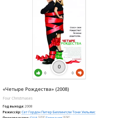
0
0
0
«Четыре Рождества» (2008)
Four Christmases
Год выхода:
2008
Режиссёр:
Сет Гордон
Питер Биллингсли
Тони Уильямс
Производство:
США
🇺🇸
Германия
🇩🇪