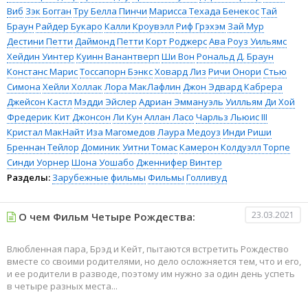
Виб
Зэк Богган
Тру Белла Пинчи
Марисса Техада Бенекос
Тай
Браун
Райдер Букаро
Калли Кроувэлл
Риф Грэхэм
Зай Мур
Дестини Петти
Даймонд Петти
Корт Роджерс
Ава Роуз Уильямс
Хейдин Уинтер
Куинн Ванантверп
Ши Вон
Рональд Д. Браун
Констанс Марис
Тоссапорн Бэнкс
Ховард Лиз
Ричи Онори
Стью
Симона
Хейли Холлак
Лора МакЛафлин
Джон Эдвард Кабрера
Джейсон Кастл
Мэдди Эйслер
Адриан Эммануэль
Уилльям Ди Хой
Фредерик Кит Джонсон
Ли Кун
Аллан Ласо
Чарльз Льюис III
Кристал МакНайт
Иза Магомедов
Лаура Медоуз
Инди Риши
Бреннан Тейлор
Доминик Уитни Томас
Камерон Колдуэлл Торпе
Синди Уорнер
Шона Уошабо
Дженнифер Винтер
Разделы:
Зарубежные фильмы
Фильмы
Голливуд
23.03.2021
О чем Фильм Четыре Рождества:
Влюбленная пара, Брэд и Кейт, пытаются встретить Рождество
вместе со своими родителями, но дело осложняется тем, что и его,
и ее родители в разводе, поэтому им нужно за один день успеть
в четыре разных места...