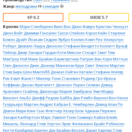
Жанр:
мелодрама
👫
комедия
🤪
6.2
5.7
В ролях:
Мэри Стинберген
Винс Вон
Джон Фавро
Кристин Ченоуэт
Джон Войт
Джимми Гонсалес
Сисси Спейсек
Кэрол Кейн
Стерлинг
Бомон
Дуайт Йоакам
Седрик Ярбро
Коллин Кэмп
Риз Уизерспун
Роберт Дювалл
Лаура Джонсон
Стефани Вендитто
Коллетт Вульф
Тейлор Джир
Захари Гордан
Кэти Миксон
Стюарт Смит
Тим
МакГроу
Ной Манк
Брайан Баумгартнер
Патрик Ван Хорн
Мэттью
Глен Джонсон
Джек Доннер
Маккензи Брук Смит
Элисон Мартин
Стив Бирн
Шон МакНэбб
Дэниэл Хэйгэн
Натали Стефани Агиляр
Рик Кэмп
Жанетт Миллер
Тони Станевич
Роджер Гро
Ирена
Хоффман
Джоан Фрегалетт Джэнсен
Лорен Селман
Дэвид
Аранович
Скайлер Джизондо
Мария Замбрана
Эми Мэдер
Винсент Альбо
Джефф Редлик
Бабба Дин Рэмбо
Вернон Вон
Нэнси
Гуэррьеро
Мартин Андрис
Кабран Е. Чемберлен
Дэвид Алан По
Девон Мари Кинг
Сью Флетчер
Хезер Блэк
Аджани Перкинс
Захари Калбертсон
Марк Лавелл
Тони Соммерс
Кайла Блейк
Мишель Ленхард
Стив Уортон
Эрик Фелисиано
Брайс Робинсон
Китти Крейдлер
Криген Дау
Брайан Воуэлл
Дэрил Харпер
Стив