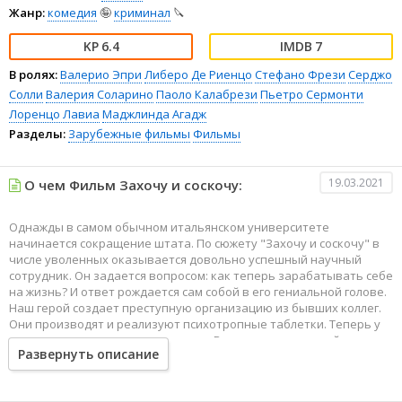
Жанр:
комедия
🤪
криминал
🔪
6.4
7
В ролях:
Валерио Эпри
Либеро Де Риенцо
Стефано Фрези
Серджо
Солли
Валерия Соларино
Паоло Калабрези
Пьетро Сермонти
Лоренцо Лавиа
Маджлинда Агадж
Разделы:
Зарубежные фильмы
Фильмы
19.03.2021
О чем Фильм Захочу и соскочу:
Однажды в самом обычном итальянском университете
начинается сокращение штата. По сюжету "Захочу и соскочу" в
числе уволенных оказывается довольно успешный научный
сотрудник. Он задается вопросом: как теперь зарабатывать себе
на жизнь? И ответ рождается сам собой в его гениальной голове.
Наш герой создает преступную организацию из бывших коллег.
Они производят и реализуют психотропные таблетки. Теперь у
них есть слава, деньги и женщины. Вот только наш герой
Развернуть описание
столкнулся с непредвидимыми трудностями. Оказывается, он
совсем не понимает, как управлять такой организацией.