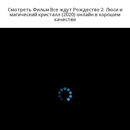
Вскоре они сталкиваются с тайным Братством серых братьев,
Смотреть Фильм Все ждут Рождество 2: Люси и
которые поклялись уничтожить кристалл и покончить
магический кристалл (2020) онлайн в хорошем
с рождеством навсегда. Люси понимает, что на карту поставлено
качестве
гораздо больше, чем она думала. Люси и Оскар должны бороться
с братством за кристалл, проделать долгий путь в опасную
вечную бурю, спасти рождество и Короля зимы. Их ждет
путешествие, полное приключений.