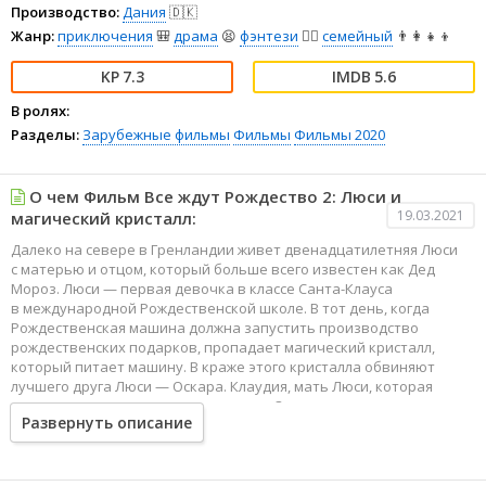
Производство:
Дания
🇩🇰
Жанр:
приключения
🎒
драма
😫
фэнтези
🧝‍♂️
семейный
👨‍👩‍👧‍👦
7.3
5.6
В ролях:
Разделы:
Зарубежные фильмы
Фильмы
Фильмы 2020
О чем Фильм Все ждут Рождество 2: Люси и
19.03.2021
магический кристалл:
Далеко на севере в Гренландии живет двенадцатилетняя Люси
с матерью и отцом, который больше всего известен как Дед
Мороз. Люси — первая девочка в классе Санта-Клауса
в международной Рождественской школе. В тот день, когда
Рождественская машина должна запустить производство
рождественских подарков, пропадает магический кристалл,
который питает машину. В краже этого кристалла обвиняют
лучшего друга Люси — Оскара. Клаудия, мать Люси, которая
уже давно опасается этого озорника Оскара, пытается помешать
Развернуть описание
Люси разрушить свою будущую карьеру, которая защищает,
казалось бы, виновного мальчика. Но Люси полна решимости
бороться с несправедливостью и убегает вместе с Оскаром,
чтобы доказать его невиновность, найдя настоящего вора.