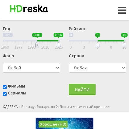
Год
Рейтинг
1960
2000
2026
0
5
10
1960
1977
1993
2010
2026
0
3
5
8
10
Жанр
Страна
Фильмы
НАЙТИ
Сериалы
ХДРЕЗКА
»
Все ждут Рождество 2: Люси и магический кристалл
Хорошее (HD)