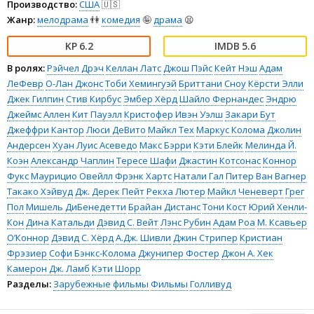
Производство:
США
🇺🇸
Жанр:
мелодрама
👫
комедия
🤪
драма
😫
6.2
5.6
В ролях:
Рэйчел Дрэч
Келлан Латс
Джош Пэйс
Кейт Нэш
Адам
ЛеФевр
О-Лан Джонс
Тоби Хемингуэй
Бриттани Сноу
Кёрсти Элли
Джек Гилпин
Стив Кирбус
Эмбер Хёрд
Шайло Фернандес
Эндрю
Джеймс Аллен
Кит Пауэлл
Кристофер Ивэн Уэлш
Закари Бут
Джеффри Кантор
Люси ДеВито
Майкл Тех
Маркус Колома
Джолин
Андерсен
Хуан Луис Асеведо
Макс Бэрри
Кэти Блейк
Мелинда Й.
Коэн
Александр Чаплин
Тересе Шафи
Джастин Котсонас
Коннор
Фукс
Маурицио Овейлл
Фрэнк Хартс
Натали Гал
Питер Ван Вагнер
Такако Хэйвуд
Дж. Дерек Пейт
Рекха Лютер
Майкл Ченеверт
Грег
Пол
Мишель ДиБенедетти
Брайан Дистанс
Тони Кост
Юрий Хенли-
Кон
Дина Катальди
Дэвид С. Вейт
Лэнс Рубин
Адам Роа
М. Ксавьер
О’Коннор
Дэвид С. Хёрд
А.Дж. Шивли
Джин Стрипер
Кристиан
Фрэзиер
Софи Бэнкс-Колома
Джунипер Фостер
Джон А. Хек
Камерон Дж. Ламб
Кэти Шорр
Разделы:
Зарубежные фильмы
Фильмы
Голливуд