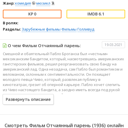
Жанр:
комедия
🤪
мюзикл
🕺
0
6.1
В ролях:
Разделы:
Зарубежные фильмы
Фильмы
Голливуд
19.03.2021
О чем Фильм Отчаянный парень:
Cмешной и обаятельный Пабло Броганза был «честным»
мексиканским бандитом, который, насмотревшись американских
гангстерских фильмов, решил реорганизовать свою банду на
американский лад. Одна незадача, сам Пабло был романтиком и
меломаном, склонным к сентиментальности. Он похищает
молодого певца Чиво, который, развлекая публику в
кинотеатрах, грезит об оперной карьере. Пабло хочет слепить
из Чиво настоящего бандита, а заодно иметь всегда под рукой
замечательного певца, который своим пением развеет его
Развернуть описание
меланхолию.
В качестве подарка он устраивает для Чиво премьеру на радио,
просто захватив на время радиостанцию, чтобы его любимчика
услышала вся страна. Только Чиво никак не хочет становиться
Смотреть Фильм Отчаянный парень (1936) онлайн
бандитом, а тут еще внезапная любовь к похищенной девушке,