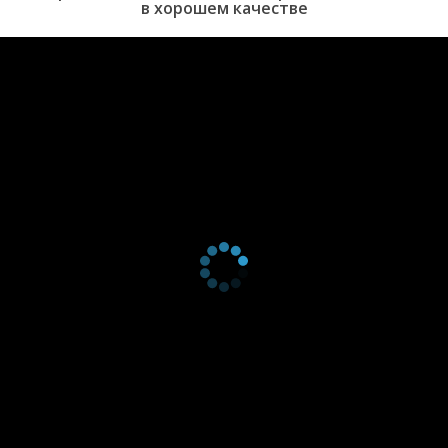
в хорошем качестве
за которую Пабло назначил выкуп (он же действует по-
американски), приняв ее за жену богатенького лоботряса,
который сбежал от папочки сенатора. Да и сам Пабло уже не
очень рад новой американской роли гангстера, в которой нет
честных погонь и ограблений, а сплошные обманы,
предательства и стрельба.