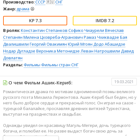
Производство:
СССР
🇷🇺
СНГ
Жанр:
драма
😫
7.3
7.2
В ролях:
Константин Степанков
Софико Чиаурели
Вячеслав
Степанян
Милена Цховреба-Агранович
Рамаз Чхиквадзе
Бая
Двалишвили
Георгий Овакимян
Юрий Мгоян
Додо Абашидзе
Нодар Дугладзе
Вероника Метонидзе
Леван Натрошвили
Давид
Довлатян
Разделы:
Фильмы
Фильмы стран СНГ
19.03.2021
О чем Фильм Ашик-Кериб:
Романтическая драма по мотивам одноименной поэмы великого
русского поэта Михаила Лермонтова. Ашик-Кериб был беден, но у
него было доброе сердце и прекрасный голос. Он играл на саазе -
турецкой балалайке, прославляя древних витязей Туркестана,
выступал на празднествах и свадьбах.
Однажды увидел он красавицу Магуль-Мегери, дочь турецкого
богача, и полюбил ее. Но разве выдаст богач свою дочь за
бедняка? Ашик-Кериб поклялся семь лет странствовать, чтобы