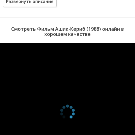
Развернуть описание
нажить богатство или умереть. Если к назначенному сроку он не
вернется, Магуль-Мегери выйдет замуж за другого...
Смотреть Фильм Ашик-Кериб (1988) онлайн в
хорошем качестве