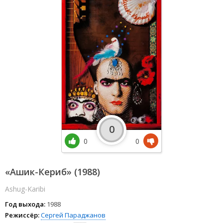
0
0
0
«Ашик-Кериб» (1988)
Ashug-Karibi
Год выхода:
1988
Режиссёр:
Сергей Параджанов