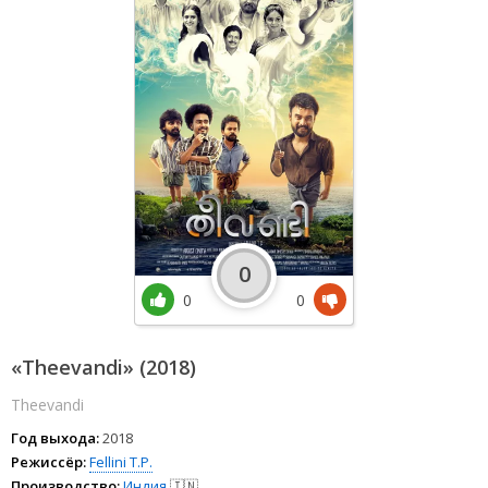
0
0
0
«Theevandi» (2018)
Theevandi
Год выхода:
2018
Режиссёр:
Fellini T.P.
Производство:
Индия
🇮🇳