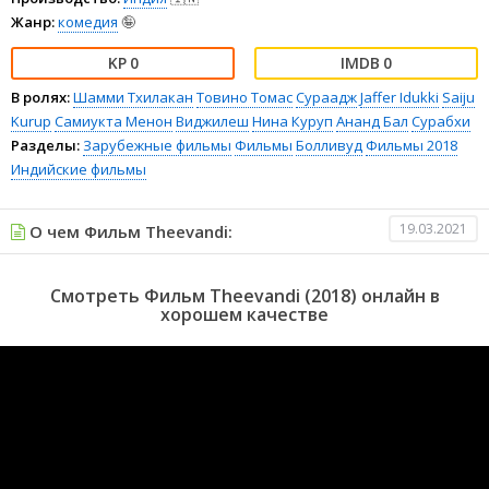
Жанр:
комедия
🤪
0
0
В ролях:
Шамми Тхилакан
Товино Томас
Сураадж
Jaffer Idukki
Saiju
Kurup
Самиукта Менон
Виджилеш
Нина Куруп
Ананд Бал
Сурабхи
Разделы:
Зарубежные фильмы
Фильмы
Болливуд
Фильмы 2018
Индийские фильмы
19.03.2021
О чем Фильм Theevandi:
Смотреть Фильм Theevandi (2018) онлайн в
хорошем качестве